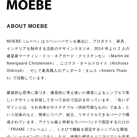
ABOUT MOEBE
MOEBE（ムーベ）はコペンハーゲンを拠点に、プロダクト、家具、
インテリアを制作する北欧のデザインスタジオ。2014 年より 2 人の
建築家マーティン・ドゥ・ネアガード・クリステンセン （Martin de
Neergaard Christensen）、ニコラス・オールドロイド（Nicholas
Oldroyd）、そして家具職人のアンダース・タムス（Anders Tham
s）で活動しています。
建築的な思考に基づき、徹底的に考え抜いた構造によるシンプルで美
しいデザインを目指してすべて自社で設計を行っています。「良いデ
ザインとは、それ自体がサステナブル（持続可能なもの）である」と
いう信条のもと、簡単にリペア、組立、リサイクルできるパーツで構
成されています。アクリル板と枠材をラバーバンドで固定するだけの
「FRAME（フレーム）」、くさびで棚板を固定するシンプルな構造
の「シェルビングシステム」など、緻密な構造とミニマリズムを追求